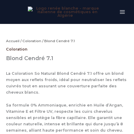
Aller
au
contenu
Accueil
/
Coloration
/ Blond Cendré 7.1
Coloration
Blond Cendré 7.1
La Coloration So Natural Blond Cendré 7.1 offre un blond
moyen aux reflets froids, idéal pour neutraliser les reflets
cuivrés tout en assurant une couverture parfaite des
cheveux blancs.
Sa formule 0% Ammoniaque, enrichie en Huile d’Argan,
Vitamine E et Filtre UV, respecte les cuirs chevelus
sensibles et protège la fibre capillaire. Elle garantit une
couleur naturelle, intense et brillante qui dure jusqu’à 8
semaines, alliant haute performance et soin du cheveu.