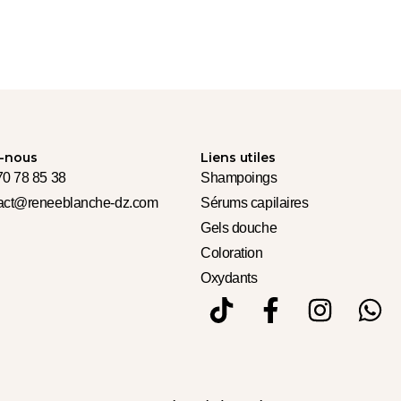
-nous
Liens utiles
70 78 85 38
Shampoings
tact@reneeblanche-dz.com
Sérums capilaires
Gels douche
Coloration
Oxydants
T
F
I
W
i
a
n
h
k
c
s
a
t
e
t
t