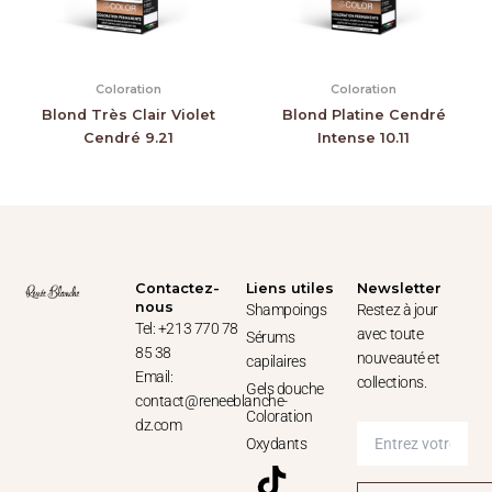
Coloration
Coloration
Blond Très Clair Violet
Blond Platine Cendré
Cendré 9.21
Intense 10.11
Contactez-
Liens utiles
Newsletter
nous
Shampoings
Restez à jour
Tel: +213 770 78
avec toute
Sérums
85 38
nouveauté et
capilaires
Email:
collections.
Gels douche
contact@reneeblanche-
Coloration
dz.com
Oxydants
T
F
I
W