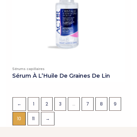
Sérums capillaires
Sérum À L’Huile De Graines De Lin
←
1
2
3
…
7
8
9
10
11
→