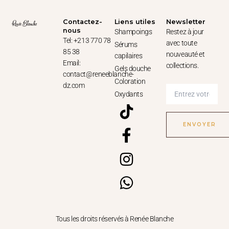
Contactez-
Liens utiles
Newsletter
nous
Shampoings
Restez à jour
Tel: +213 770 78
avec toute
Sérums
85 38
nouveauté et
capilaires
Email:
collections.
Gels douche
contact@reneeblanche-
Coloration
dz.com
Oxydants
T
F
I
W
i
a
n
h
k
c
s
a
t
e
t
t
o
b
a
s
k
o
g
a
o
r
p
k
a
p
Tous les droits réservés à Renée Blanche
-
m