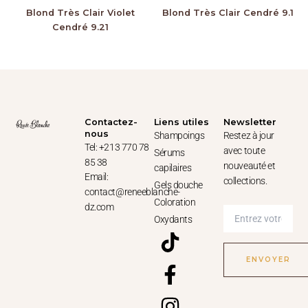
Blond Très Clair Violet
Blond Très Clair Cendré 9.1
Cendré 9.21
Contactez-
Liens utiles
Newsletter
nous
Shampoings
Restez à jour
Tel: +213 770 78
avec toute
Sérums
85 38
nouveauté et
capilaires
Email:
collections.
Gels douche
contact@reneeblanche-
Coloration
dz.com
Oxydants
T
F
I
W
i
a
n
h
k
c
s
a
t
e
t
t