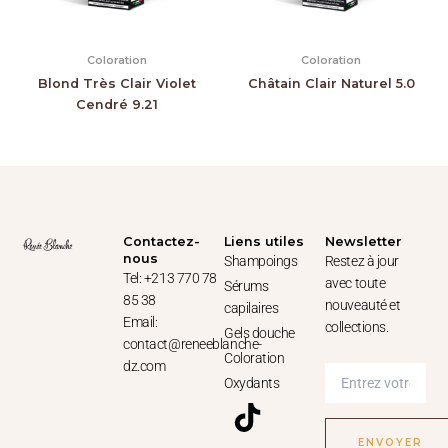
Coloration
Coloration
Blond Très Clair Violet
Châtain Clair Naturel 5.0
Cendré 9.21
Contactez-
Liens utiles
Newsletter
nous
Shampoings
Restez à jour
Tel: +213 770 78
avec toute
Sérums
85 38
nouveauté et
capilaires
Email:
collections.
Gels douche
contact@reneeblanche-
Coloration
dz.com
Oxydants
T
F
I
W
i
a
n
h