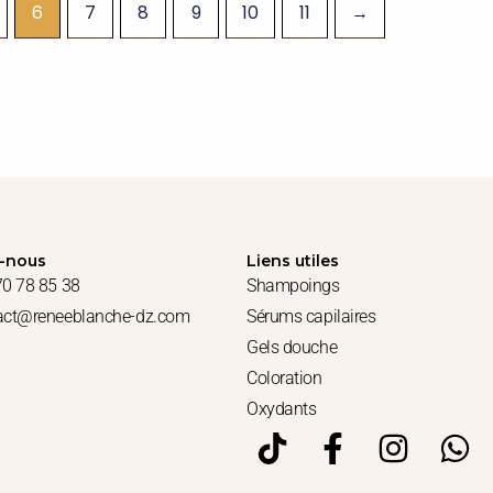
6
7
8
9
10
11
→
-nous
Liens utiles
70 78 85 38
Shampoings
tact@reneeblanche-dz.com
Sérums capilaires
Gels douche
Coloration
Oxydants
T
F
I
W
i
a
n
h