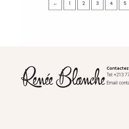
←
1
2
3
4
5
Contactez
Tel: +213 7
Email: con