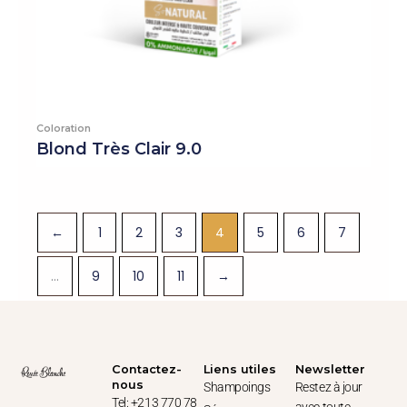
Coloration
Blond Très Clair 9.0
←
1
2
3
4
5
6
7
…
9
10
11
→
Contactez-
Liens utiles
Newsletter
nous
Shampoings
Restez à jour
Tel: +213 770 78